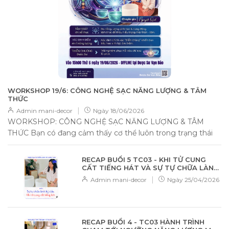
WORKSHOP 19/6: CÔNG NGHỆ SẠC NĂNG LƯỢNG & TÂM
THỨC
|
Admin mani-decor
Ngày
18/06/2026
WORKSHOP: CÔNG NGHỆ SẠC NĂNG LƯỢNG & TÂM
THỨC Bạn có đang cảm thấy cơ thể luôn trong trạng thái
uể oải, cạn...
RECAP BUỔI 5 TC03 - KHI TỬ CUNG
CẤT TIẾNG HÁT VÀ SỰ TỰ CHỮA LÀNH
KỲ DIỆU
|
Admin mani-decor
Ngày
25/04/2026
RECAP BUỔI 4 - TC03 HÀNH TRÌNH