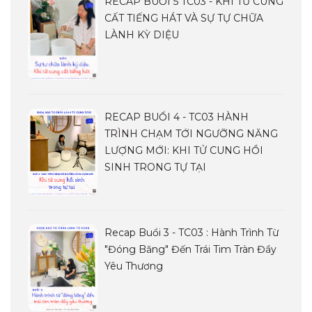
RECAP BUỔI 5 TC03 - KHI TỬ CUNG
CẤT TIẾNG HÁT VÀ SỰ TỰ CHỮA
LÀNH KỲ DIỆU
RECAP BUỔI 4 - TC03 HÀNH
TRÌNH CHẠM TỚI NGƯỠNG NĂNG
LƯỢNG MỚI: KHI TỬ CUNG HỒI
SINH TRONG TỰ TẠI
Recap Buổi 3 - TC03 : Hành Trình Từ
"đóng Băng" Đến Trái Tim Tràn Đầy
Yêu Thương