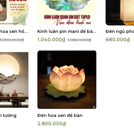
Đèn tay Phật hoa sen hồng
Kinh luân pin mani để bàn, taplo ô tô
1.040.000₫
680.000₫
3.280.000₫
1.060.000₫
n tường
Đèn hoa sen để bàn
2.800.000₫