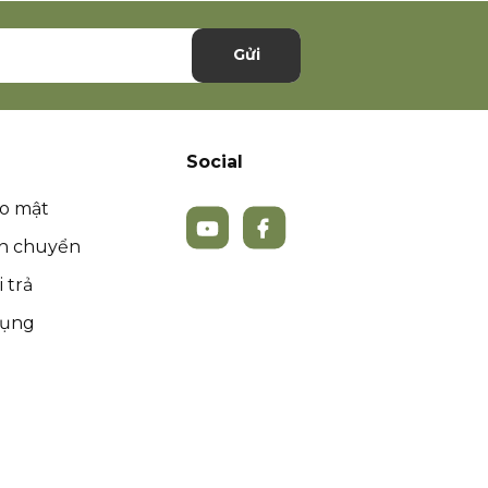
Gửi
Social
ảo mật
ận chuyển
 trả
dụng