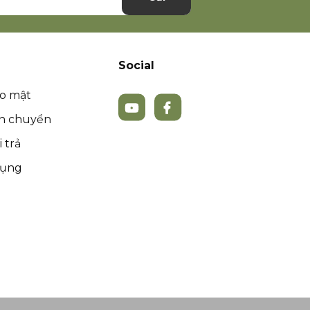
Social
ảo mật
ận chuyển
 trả
dụng