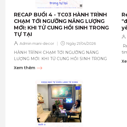
RECAP BUỔI 4 - TC03 HÀNH TRÌNH
Re
CHẠM TỚI NGƯỠNG NĂNG LƯỢNG
"
MỚI: KHI TỬ CUNG HỒI SINH TRONG
y
TỰ TẠI
|
Admin mani-decor
Ngày
21/04/2026
Re
ti
HÀNH TRÌNH CHẠM TỚI NGƯỠNG NĂNG
hà
LƯỢNG MỚI: KHI TỬ CUNG HỒI SINH TRONG
Xe
TỰ TẠI Buổi học thứ 4 đánh dấu một cột mốc
Xem thêm
chuyển...