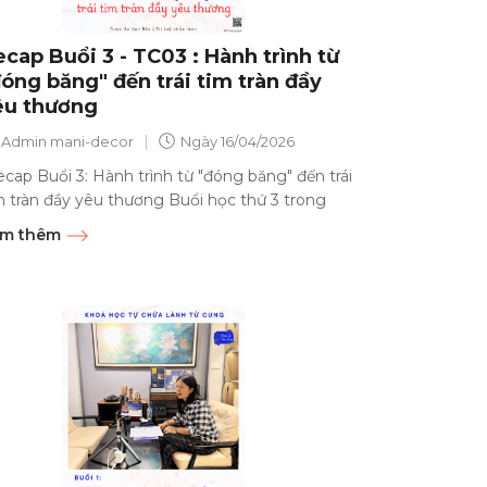
cap Buổi 3 - TC03 : Hành trình từ
đóng băng" đến trái tim tràn đầy
êu thương
|
Admin mani-decor
Ngày
16/04/2026
cap Buổi 3: Hành trình từ "đóng băng" đến trái
m tràn đầy yêu thương Buổi học thứ 3 trong
nh trình Tự chữa lành tử...
m thêm