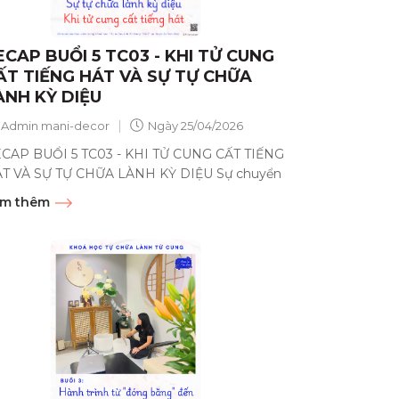
ECAP BUỔI 5 TC03 - KHI TỬ CUNG
ẤT TIẾNG HÁT VÀ SỰ TỰ CHỮA
ÀNH KỲ DIỆU
|
Admin mani-decor
Ngày
25/04/2026
CAP BUỔI 5 TC03 - KHI TỬ CUNG CẤT TIẾNG
T VÀ SỰ TỰ CHỮA LÀNH KỲ DIỆU Sự chuyển
a từ nội tâm đến thân...
m thêm