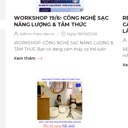
WORKSHOP 19/6: CÔNG NGHỆ SẠC
R
NĂNG LƯỢNG & TÂM THỨC
C
L
|
Admin mani-decor
Ngày
18/06/2026
WORKSHOP: CÔNG NGHỆ SẠC NĂNG LƯỢNG &
TÂM THỨC Bạn có đang cảm thấy cơ thể luôn
RE
trong trạng thái uể oải, cạn...
HÁ
Xem thêm
hó
Xe