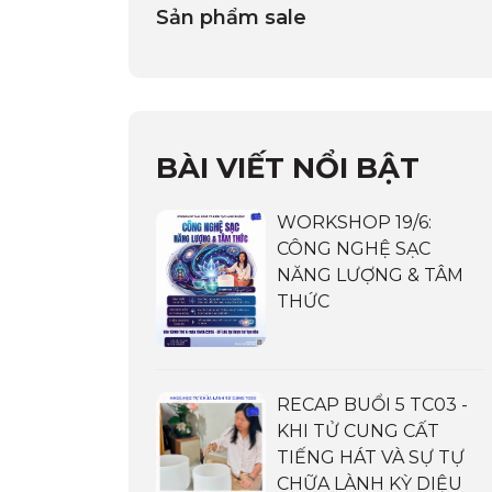
Sản phẩm sale
BÀI VIẾT NỔI BẬT
WORKSHOP 19/6:
CÔNG NGHỆ SẠC
NĂNG LƯỢNG & TÂM
THỨC
RECAP BUỔI 5 TC03 -
KHI TỬ CUNG CẤT
TIẾNG HÁT VÀ SỰ TỰ
CHỮA LÀNH KỲ DIỆU