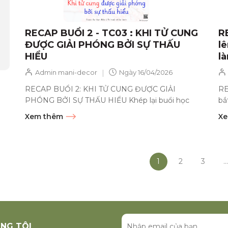
RECAP BUỔI 2 - TC03 : KHI TỬ CUNG
R
ĐƯỢC GIẢI PHÓNG BỞI SỰ THẤU
lê
HIỂU
l
|
Admin mani-decor
Ngày
16/04/2026
RECAP BUỔI 2: KHI TỬ CUNG ĐƯỢC GIẢI
RE
PHÓNG BỞI SỰ THẤU HIỂU Khép lại buổi học
bắ
thứ 2, Dược Sư Vạn Bảo không khỏi...
Dư
Xem thêm
Xe
1
2
3
...
NG TÔI