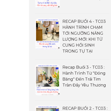
RECAP BUỔI 4 - TC03
HÀNH TRÌNH CHẠM
TỚI NGƯỠNG NĂNG
LƯỢNG MỚI: KHI TỬ
CUNG HỒI SINH
TRONG TỰ TẠI
Recap Buổi 3 - TC03 :
Hành Trình Từ "đóng
Băng" Đến Trái Tim
Tràn Đầy Yêu Thương
RECAP BUỔI 2 - TC03 :