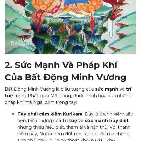
2. Sức Mạnh Và Pháp Khí
Của Bất Động Minh Vương
Bất Động Minh Vương là biểu tượng của
sức mạnh
và
trí
tuệ
trong Phật giáo Mật tông, được minh họa qua những
pháp khí mà Ngài cầm trong tay:
Tay phải cầm kiếm Kurikara
: Đây là thanh kiếm sắc
bén, biểu tượng của
trí tuệ
và
sức mạnh hủy diệt
những thiếu hiểu biết, tham ái và hận thù. Với thanh
kiếm này, Ngài chém đứt mọi ràng buộc mà chúng
sinh phải chịu, giúp họ thoát khỏi sự đau khổ.