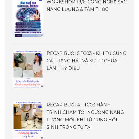
WORKSHOP 19/6: CÔNG NGHỆ SẠC
NĂNG LƯỢNG & TÂM THỨC
RECAP BUỔI 5 TC03 - KHI TỬ CUNG
CẤT TIẾNG HÁT VÀ SỰ TỰ CHỮA
LÀNH KỲ DIỆU
RECAP BUỔI 4 - TC03 HÀNH
TRÌNH CHẠM TỚI NGƯỠNG NĂNG
LƯỢNG MỚI: KHI TỬ CUNG HỒI
SINH TRONG TỰ TẠI