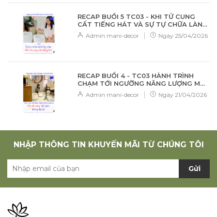
uể oải, cạn...
RECAP BUỔI 5 TC03 - KHI TỬ CUNG
CẤT TIẾNG HÁT VÀ SỰ TỰ CHỮA LÀNH
KỲ DIỆU
|
Admin mani-decor
Ngày
25/04/2026
RECAP BUỔI 4 - TC03 HÀNH TRÌNH
CHẠM TỚI NGƯỠNG NĂNG LƯỢNG MỚI:
KHI TỬ CUNG HỒI SINH TRONG TỰ TẠI
|
Admin mani-decor
Ngày
21/04/2026
NHẬP THÔNG TIN KHUYẾN MÃI TỪ CHÚNG TÔI
Gửi