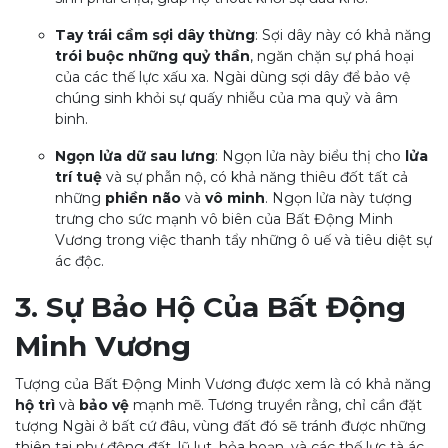
Tay trái cầm sợi dây thừng
: Sợi dây này có khả năng
trói buộc những quỷ thần
, ngăn chặn sự phá hoại
của các thế lực xấu xa. Ngài dùng sợi dây để bảo vệ
chúng sinh khỏi sự quấy nhiễu của ma quỷ và âm
binh.
Ngọn lửa dữ sau lưng
: Ngọn lửa này biểu thị cho
lửa
trí tuệ
và sự phẫn nộ, có khả năng thiêu đốt tất cả
những
phiền não
và
vô minh
. Ngọn lửa này tượng
trưng cho sức mạnh vô biên của Bất Động Minh
Vương trong việc thanh tẩy những ô uế và tiêu diệt sự
ác độc.
3. Sự Bảo Hộ Của Bất Động
Minh Vương
Tượng của Bất Động Minh Vương được xem là có khả năng
hộ trì
và
bảo vệ
mạnh mẽ. Tương truyền rằng, chỉ cần đặt
tượng Ngài ở bất cứ đâu, vùng đất đó sẽ tránh được những
thiên tai như động đất, lũ lụt, hỏa hoạn, và các thế lực tà ác.