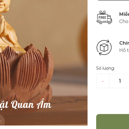
Miễ
Cho 
Chí
Hỗ t
Số lượng:
–