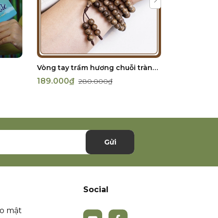
Vòng tay trầm hương chuỗi tràng 108 hạt
189.000₫
300.000
280.000₫
Gửi
Social
ảo mật