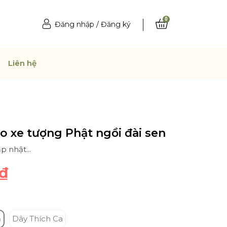
0
Đăng nhập
/
Đăng ký
Liên hệ
o xe tượng Phật ngồi đài sen
p nhật...
₫
m
Dây Thích Ca