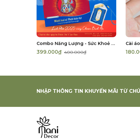
Combo Năng Lượng - Sức Khoẻ - Năm Mới
Cài á
399.000₫
180.
400.000₫
NHẬP THÔNG TIN KHUYẾN MÃI TỪ CHÚ